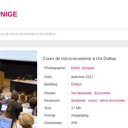
UNIGE
rs de micro-économie à Uni Dufour.
Cours de micro-économie à Uni Dufour.
Photographer
:
Erard, Jacques
Date
:
automne 2017
Building
:
Dufour
People
:
Vie étudiante
-
Economie
Keywords
:
étudiants
-
cours
-
micro-économie
-
Size
:
17 Mb
Format
:
image/jpeg
Downloads
:
208