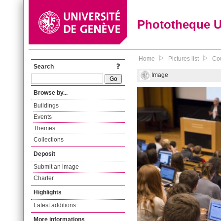
Phototheque 
Home
Pictures list
Cou
Search
Image
Browse by...
Buildings
Events
Themes
Collections
Deposit
Submit an image
Charter
Highlights
Latest additions
More informations