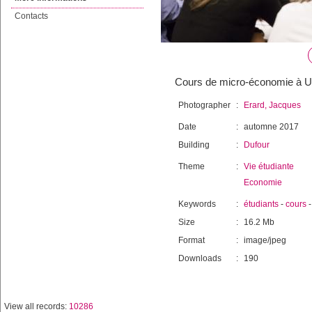
Contacts
Cours de micro-économie à Un
Photographer
:
Erard, Jacques
Date
:
automne 2017
Building
:
Dufour
Theme
:
Vie étudiante
Economie
Keywords
:
étudiants
-
cours
Size
:
16.2 Mb
Format
:
image/jpeg
Downloads
:
190
View all records:
10286