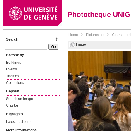
Phototheque UNI
Home
Pictures list
Cours de mi
Search
Image
Browse by...
Buildings
Events
Themes
Collections
Deposit
Submit an image
Charter
Highlights
Latest additions
More informations