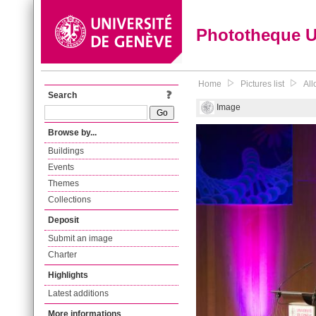
Phototheque 
Home
Pictures list
All
Search
Image
Browse by...
Buildings
Events
Themes
Collections
Deposit
Submit an image
Charter
Highlights
Latest additions
More informations