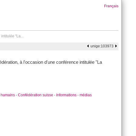
Français
ntitulée "La...
unige:103973
édération, à l'occasion d'une conférence intitulée "La
s humains
-
Confédération suisse
-
informations
-
médias