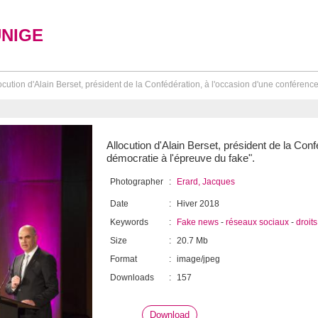
UNIGE
ocution d'Alain Berset, président de la Confédération, à l'occasion d'une conférence i
Allocution d'Alain Berset, président de la Conf
démocratie à l'épreuve du fake".
Photographer
:
Erard, Jacques
Date
:
Hiver 2018
Keywords
:
Fake news
-
réseaux sociaux
-
droit
Size
:
20.7 Mb
Format
:
image/jpeg
Downloads
:
157
Download