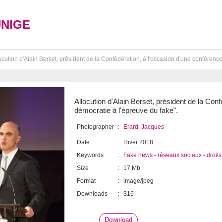
UNIGE
ocution d'Alain Berset, président de la Confédération, à l'occasion d'une conférence i
Allocution d'Alain Berset, président de la Conf
démocratie à l'épreuve du fake".
Photographer
:
Erard, Jacques
Date
:
Hiver 2018
Keywords
:
Fake news
-
réseaux sociaux
-
droit
Size
:
17 Mb
Format
:
image/jpeg
Downloads
:
316
Download