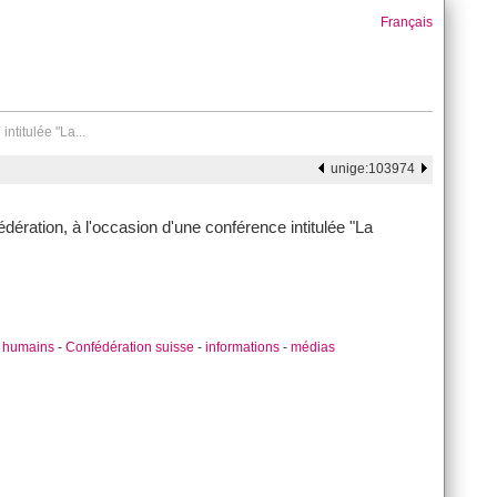
Français
ntitulée "La...
unige:103974
édération, à l'occasion d'une conférence intitulée "La
s humains
-
Confédération suisse
-
informations
-
médias