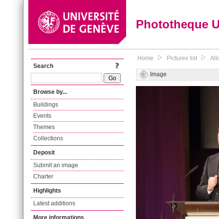
Phototheque 
Home
Pictures list
All
Search
Image
Browse by...
Buildings
Events
Themes
Collections
Deposit
Submit an image
Charter
Highlights
Latest additions
More informations