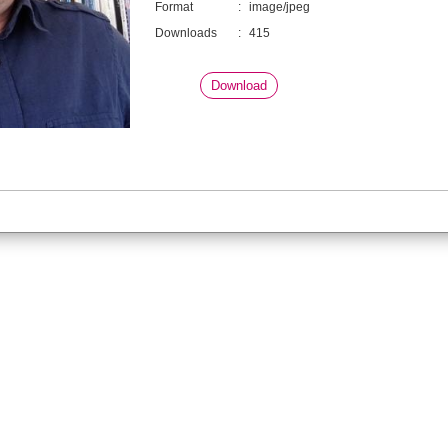
Format
:
image/jpeg
Downloads
:
415
Download