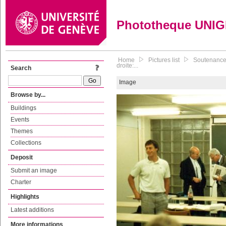
Phototheque UNI
Home
Pictures list
Soutenance 
droite:...
Search
Image
Browse by...
Buildings
Events
Themes
Collections
Deposit
Submit an image
Charter
Highlights
Latest additions
More informations