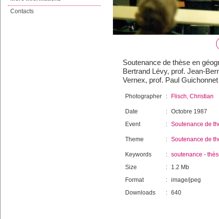
Contacts
Soutenance de thèse en géogra
Bertrand Lévy, prof. Jean-Bern
Vernex, prof. Paul Guichonnet
Photographer
:
Flisch, Christian
Date
:
Octobre 1987
Event
:
Soutenance de th
Theme
:
Soutenance de th
Keywords
:
soutenance
-
thès
Size
:
1.2 Mb
Format
:
image/jpeg
Downloads
:
640