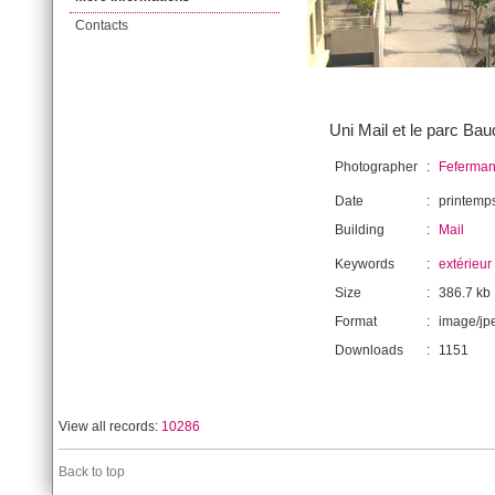
Contacts
Uni Mail et le parc Ba
Photographer
:
Feferman
Date
:
printemp
Building
:
Mail
Keywords
:
extérieur
Size
:
386.7 kb
Format
:
image/jp
Downloads
:
1151
View all records:
10286
Back to top