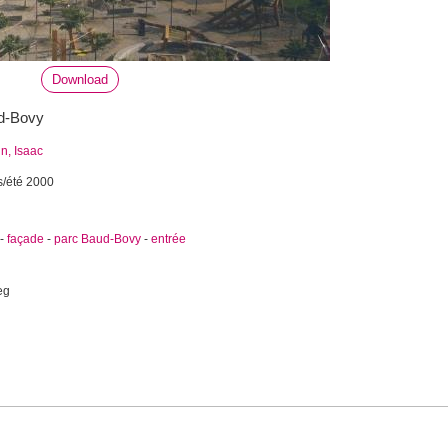
Download
ud-Bovy
n, Isaac
s/été 2000
-
façade
-
parc Baud-Bovy
-
entrée
eg