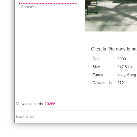
Contacts
C'est la fête dans le p
Date
:
2003
Size
:
347.5 kb
Format
:
image/jpeg
Downloads
:
312
View all records:
10286
Back to top