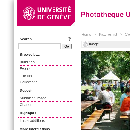
Phototheque 
Home
Pictures list
C'e
Search
Image
Browse by...
Buildings
Events
Themes
Collections
Deposit
Submit an image
Charter
Highlights
Latest additions
More informations