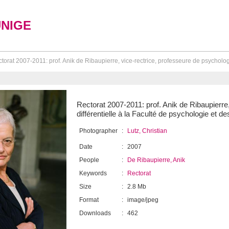
UNIGE
torat 2007-2011: prof. Anik de Ribaupierre, vice-rectrice, professeure de psychologie
Rectorat 2007-2011: prof. Anik de Ribaupierre
différentielle à la Faculté de psychologie et d
Photographer
:
Lutz, Christian
Date
:
2007
People
:
De Ribaupierre, Anik
Keywords
:
Rectorat
Size
:
2.8 Mb
Format
:
image/jpeg
Downloads
:
462