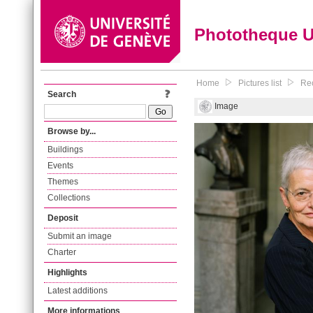
Phototheque 
Home
Pictures list
Rec
Search
Image
Browse by...
Buildings
Events
Themes
Collections
Deposit
Submit an image
Charter
Highlights
Latest additions
More informations