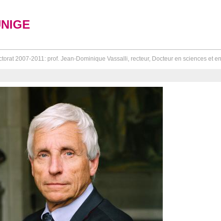
UNIGE
torat 2007-2011: prof. Jean-Dominique Vassalli, recteur, Docteur en sciences et en