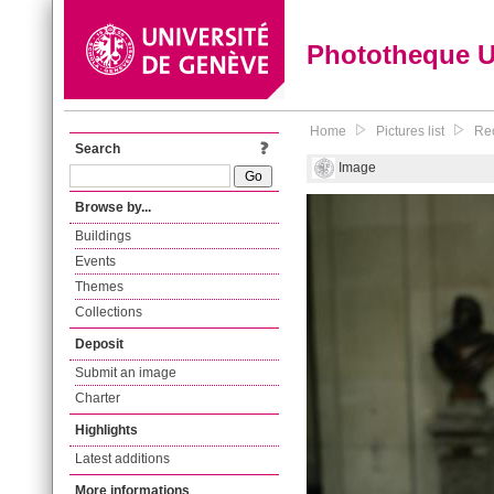
Phototheque 
Home
Pictures list
Rec
Search
Image
Browse by...
Buildings
Events
Themes
Collections
Deposit
Submit an image
Charter
Highlights
Latest additions
More informations