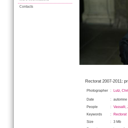
Contacts
Rectorat 2007-2011: pr
Photographer
:
Lutz, Chr
Date
:
automne
People
:
Vassalli
Keywords
:
Rectorat
Size
:
3 Mb