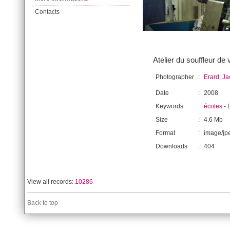
Contacts
Atelier du souffleur de
Photographer
:
Erard, J
Date
:
2008
Keywords
:
écoles
-
Size
:
4.6 Mb
Format
:
image/jp
Downloads
:
404
View all records:
10286
Back to top