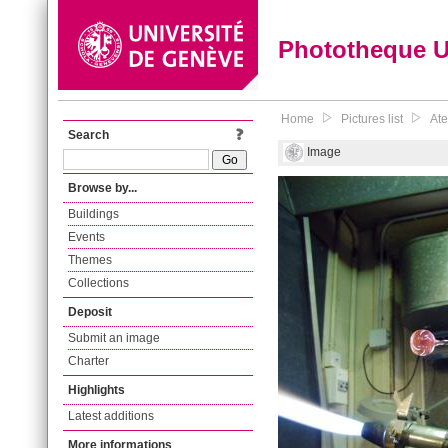
Phototheque 
Home
Pictures list
Ate
Search
Image
Browse by...
Buildings
Events
Themes
Collections
Deposit
Submit an image
Charter
Highlights
Latest additions
More informations