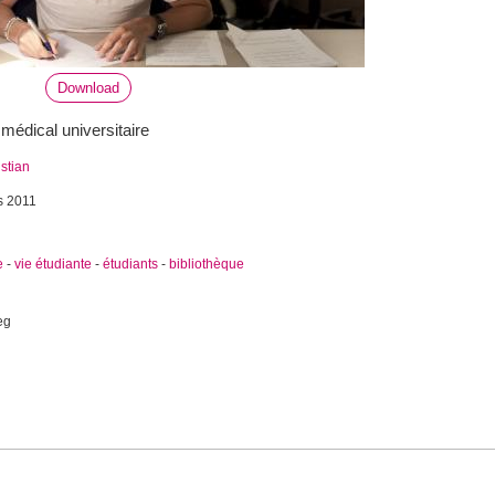
Download
médical universitaire
istian
s 2011
e
-
vie étudiante
-
étudiants
-
bibliothèque
eg