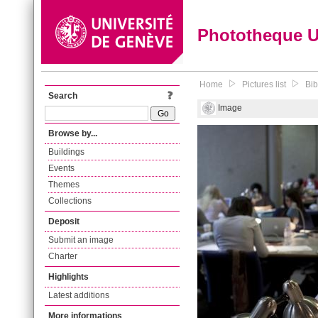
Phototheque 
Home
Pictures list
Bib
Search
Image
Browse by...
Buildings
Events
Themes
Collections
Deposit
Submit an image
Charter
Highlights
Latest additions
More informations