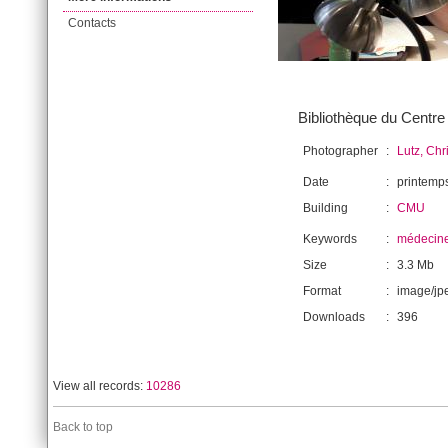
Contacts
Bibliothèque du Centre 
Photographer
:
Lutz, Chr
Date
:
printemp
Building
:
CMU
Keywords
:
médecin
Size
:
3.3 Mb
Format
:
image/jp
Downloads
:
396
View all records:
10286
Back to top