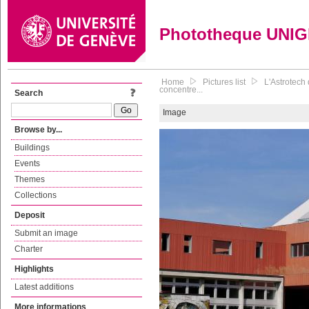
Phototheque UNI
Home
Pictures list
L'Astrotech 
concentre...
Search
Image
Browse by...
Buildings
Events
Themes
Collections
Deposit
Submit an image
Charter
Highlights
Latest additions
More informations