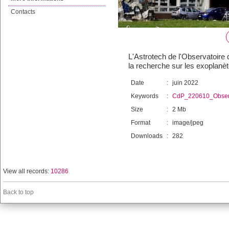
Contacts
L'Astrotech de l'Observatoire 
la recherche sur les exoplan
Date
:
juin 2022
Keywords
:
CdP_220610_Observ
Size
:
2 Mb
Format
:
image/jpeg
Downloads
:
282
View all records:
10286
Back to top