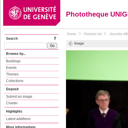
Phototheque UNI
Home
Pictures list
Journée off
Search
Image
Browse by...
Buildings
Events
Themes
Collections
Deposit
Submit an image
Charter
Highlights
Latest additions
More informations