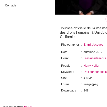
Contacts
Journée officielle de l'Alma 
des droits humains, à Uni dufou
Californie.
Photographer
:
Erard, Jacques
Date
:
automne 2012
Event
:
Dies Academicus
People
:
Harry Noller
Keywords
:
Docteur honoris 
Size
:
4.8 Mb
Format
:
image/jpeg
Downloads
:
348