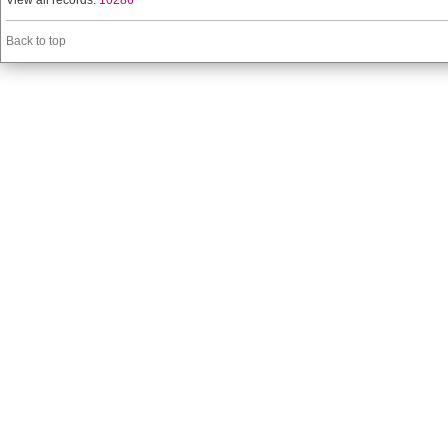
View all records:
10286
Back to top