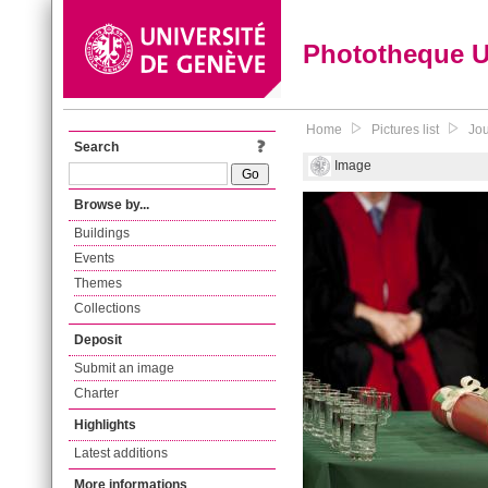
Phototheque 
Home
Pictures list
Jou
Search
Image
Browse by...
Buildings
Events
Themes
Collections
Deposit
Submit an image
Charter
Highlights
Latest additions
More informations