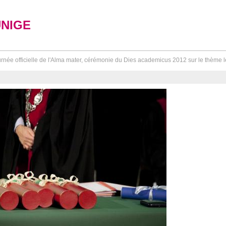
UNIGE
rnée officielle de l'Alma mater, cérémonie du Dies academicus 2012 sur le thème le