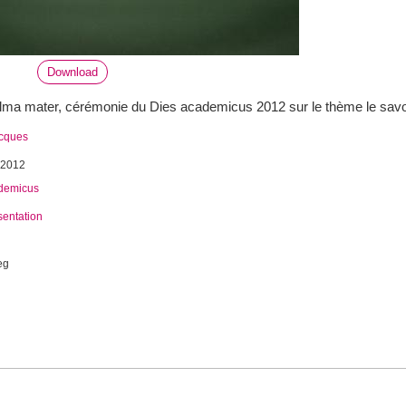
Download
l'Alma mater, cérémonie du Dies academicus 2012 sur le thème le savo
acques
 2012
demicus
sentation
eg