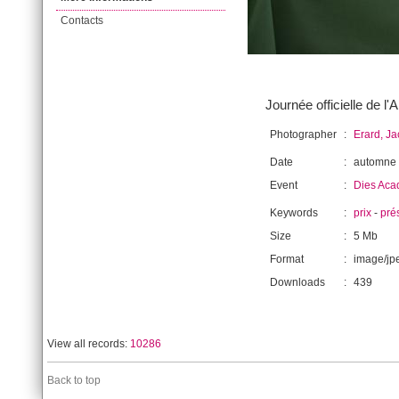
Contacts
Journée officielle de 
Photographer
:
Erard, J
Date
:
automne
Event
:
Dies Aca
Keywords
:
prix
-
pré
Size
:
5 Mb
Format
:
image/jp
Downloads
:
439
View all records:
10286
Back to top