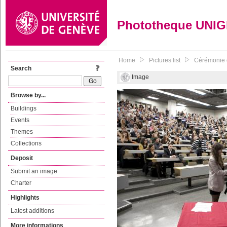
Phototheque UNI
Home
Pictures list
Cérémonie d
Search
Image
Browse by...
Buildings
Events
Themes
Collections
Deposit
Submit an image
Charter
Highlights
Latest additions
More informations