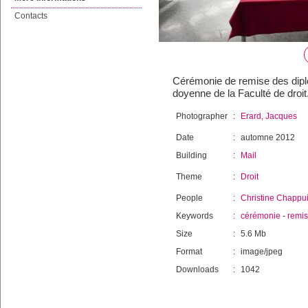
Contacts
Cérémonie de remise des diplô
doyenne de la Faculté de droit
Photographer
:
Erard, Jacques
Date
:
automne 2012
Building
:
Mail
Theme
:
Droit
People
:
Christine Chappu
Keywords
:
cérémonie
-
remi
Size
:
5.6 Mb
Format
:
image/jpeg
Downloads
:
1042