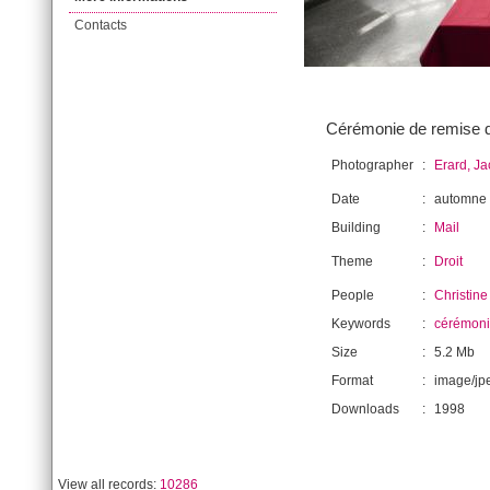
Contacts
Cérémonie de remise de
Photographer
:
Erard, J
Date
:
automne
Building
:
Mail
Theme
:
Droit
People
:
Christin
Keywords
:
cérémon
Size
:
5.2 Mb
Format
:
image/jp
Downloads
:
1998
View all records:
10286