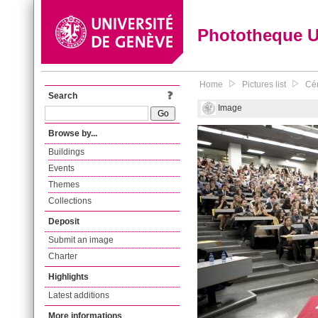
Phototheque 
Home
Pictures list
Cér
Search
Image
Browse by...
Buildings
Events
Themes
Collections
Deposit
Submit an image
Charter
Highlights
Latest additions
More informations