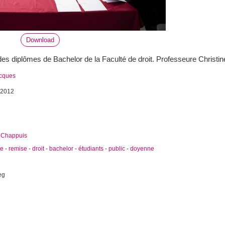
Download
s diplômes de Bachelor de la Faculté de droit. Professeure Christine
acques
 2012
e Chappuis
ie
-
remise
-
droit
-
bachelor
-
étudiants
-
public
-
doyenne
eg