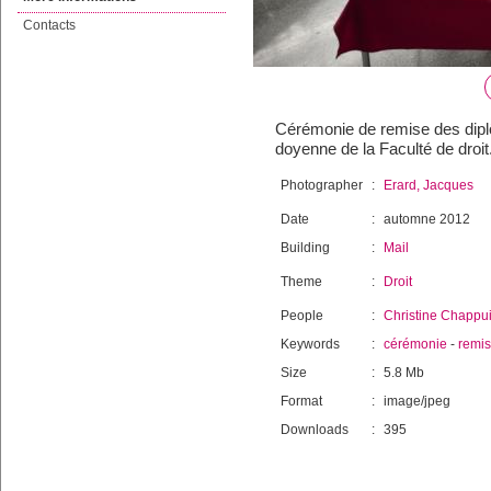
Contacts
Cérémonie de remise des diplô
doyenne de la Faculté de droit
Photographer
:
Erard, Jacques
Date
:
automne 2012
Building
:
Mail
Theme
:
Droit
People
:
Christine Chappu
Keywords
:
cérémonie
-
remi
Size
:
5.8 Mb
Format
:
image/jpeg
Downloads
:
395