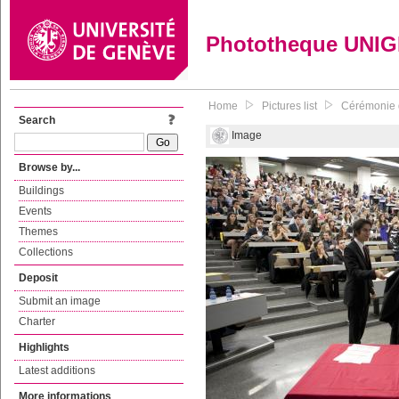
Phototheque UNI
Home
Pictures list
Cérémonie d
Search
Image
Browse by...
Buildings
Events
Themes
Collections
Deposit
Submit an image
Charter
Highlights
Latest additions
More informations