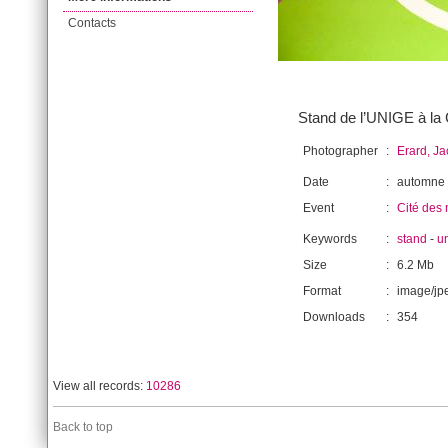
Contacts
Stand de l’UNIGE à la C
Photographer
:
Erard, J
Date
:
automne
Event
:
Cité des 
Keywords
:
stand
-
u
Size
:
6.2 Mb
Format
:
image/jp
Downloads
:
354
View all records:
10286
Back to top