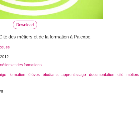
Download
ité des métiers et de la formation à Palexpo.
acques
 2012
métiers et des formations
nige
-
formation
-
élèves
-
étudiants
-
apprentissage
-
documentation
-
cité
-
métiers
eg