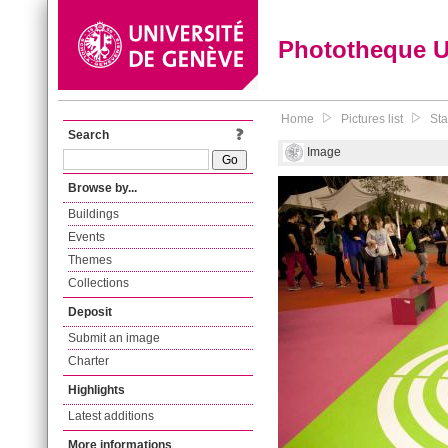
Phototheque 
Home
Pictures list
Sta
Search
Image
Browse by...
Buildings
Events
Themes
Collections
Deposit
Submit an image
Charter
Highlights
Latest additions
More informations