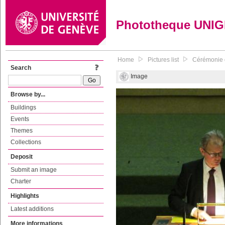
Phototheque UNI
Home
Pictures list
Cérémonie 
Search
Image
Browse by...
Buildings
Events
Themes
Collections
Deposit
Submit an image
Charter
Highlights
Latest additions
More informations