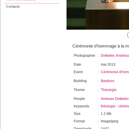
Contacts
Cérémonie d'hommage à la mé
Photographer
:
Dettwiler, Andréas
Date
:
mai 2013
Event
:
Cérémonie d'hom
Building
:
Bastions
Theme
:
Théologie
People
:
Andreas Dettwiler
Keywords
:
théologie
-
cérém
Size
:
1.2 Mb
Format
:
image/jpeg
Downloads
:
1442