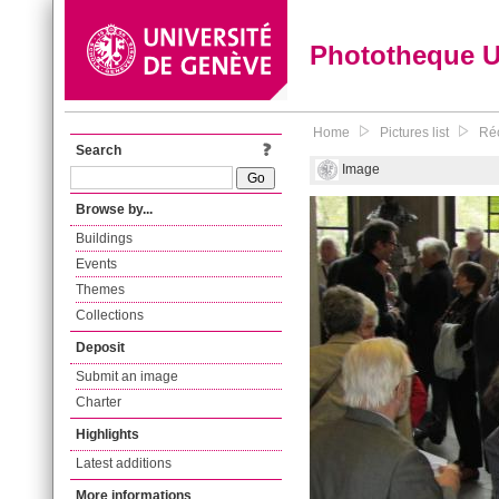
Phototheque 
Home
Pictures list
Réc
Search
Image
Browse by...
Buildings
Events
Themes
Collections
Deposit
Submit an image
Charter
Highlights
Latest additions
More informations