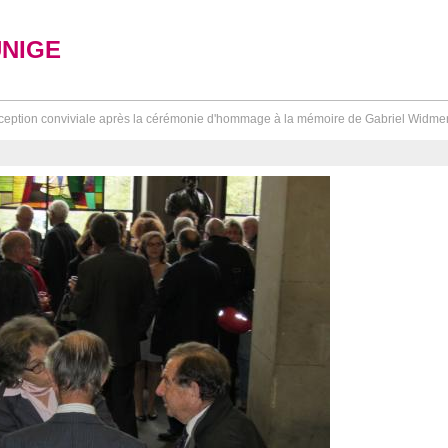
UNIGE
eption conviviale après la cérémonie d'hommage à la mémoire de Gabriel Widme