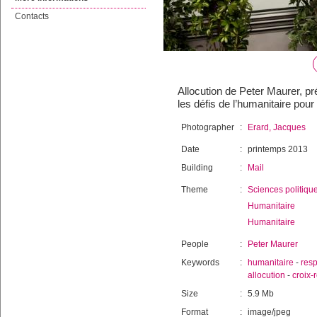
Contacts
Allocution de Peter Maurer, pr
les défis de l’humanitaire po
Photographer
:
Erard, Jacques
Date
:
printemps 2013
Building
:
Mail
Theme
:
Sciences politiqu
Humanitaire
Humanitaire
People
:
Peter Maurer
Keywords
:
humanitaire
-
resp
allocution
-
croix-
Size
:
5.9 Mb
Format
:
image/jpeg