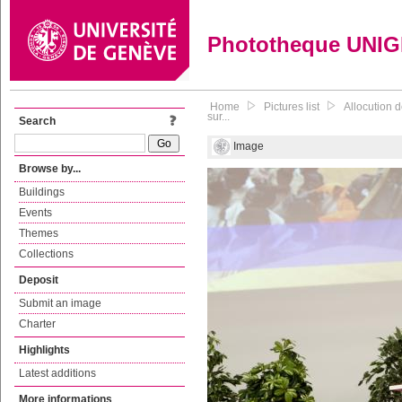
Phototheque UNI
Home
Pictures list
Allocution 
sur...
Search
Image
Browse by...
Buildings
Events
Themes
Collections
Deposit
Submit an image
Charter
Highlights
Latest additions
More informations