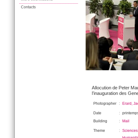
Contacts
Allocution de Peter Mau
l’inauguration des Ge
Photographer
:
Erard, J
Date
:
printemp
Building
:
Mail
Theme
:
Sciences 
Humanita