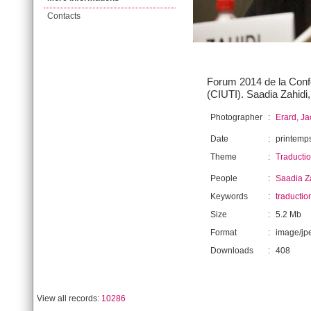
Contacts
Forum 2014 de la Confé
(CIUTI). Saadia Zahid
Photographer
:
Erard, J
Date
:
printemp
Theme
:
Traductio
People
:
Saadia Z
Keywords
:
traductio
Size
:
5.2 Mb
Format
:
image/jp
Downloads
:
408
View all records:
10286