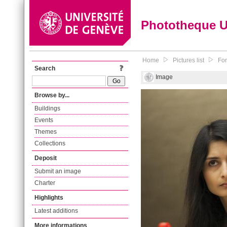
Phototheque 
Home
Pictures list
For
Search
Image
Browse by...
Buildings
Events
Themes
Collections
Deposit
Submit an image
Charter
Highlights
Latest additions
More informations