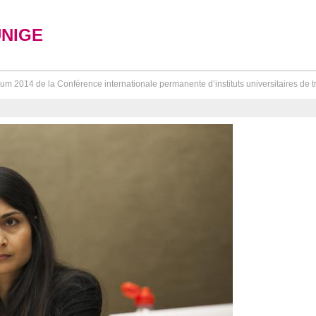
UNIGE
um 2014 de la Conférence internationale permanente d’instituts universitaires de tr