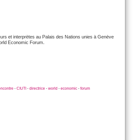
eurs et interprètes au Palais des Nations unies à Genève
World Economic Forum.
encontre
-
CIUTI
-
directrice
-
world
-
economic
-
forum