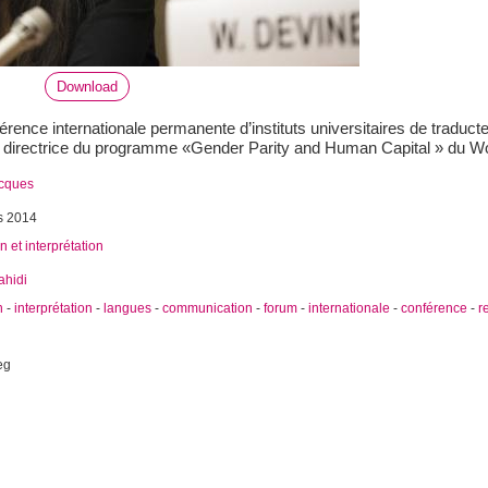
Download
rence internationale permanente d’instituts universitaires de traduct
i, directrice du programme «Gender Parity and Human Capital » du 
acques
s 2014
n et interprétation
ahidi
n
-
interprétation
-
langues
-
communication
-
forum
-
internationale
-
conférence
-
r
eg