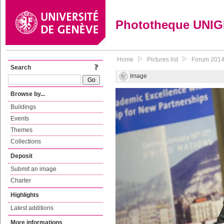
Phototheque UNI
Home
Pictures list
Forum 2014 d
Search
Image
Browse by...
Buildings
Events
Themes
Collections
Deposit
Submit an image
Charter
Highlights
Latest additions
More informations