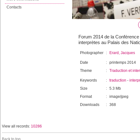
Contacts
Forum 2014 de la Conférence in
interprètes au Palais des Nat
Photographer
:
Erard, Jacques
Date
:
printemps 2014
Theme
:
Traduction et inte
Keywords
:
traduction
-
interp
Size
:
5.3 Mb
Format
:
image/jpeg
Downloads
:
368
View all records:
10286
Back to top