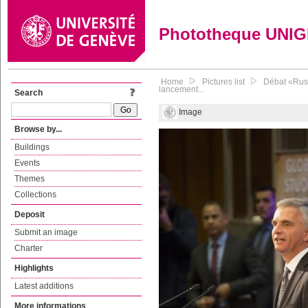
Phototheque UNI
Home
Pictures list
Débat «Russ
lancement...
Search
Image
Browse by...
Buildings
Events
Themes
Collections
Deposit
Submit an image
Charter
Highlights
Latest additions
More informations