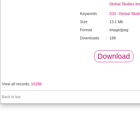
Global Studies Ins
Keywords
:
GSI
-
Global Studie
Size
:
13.1 Mb
Format
:
image/jpeg
Downloads
:
188
Download
View all records:
10286
Back to top