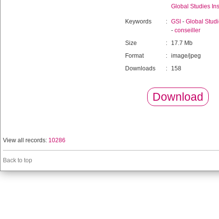
Global Studies Ins
Keywords
:
GSI
-
Global Studie
-
conseiller
Size
:
17.7 Mb
Format
:
image/jpeg
Downloads
:
158
Download
View all records:
10286
Back to top