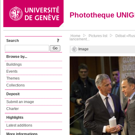
Phototheque UNI
Home
Pictures list
Débat «Russ
lancement...
Search
Image
Browse by...
Buildings
Events
Themes
Collections
Deposit
Submit an image
Charter
Highlights
Latest additions
More informations