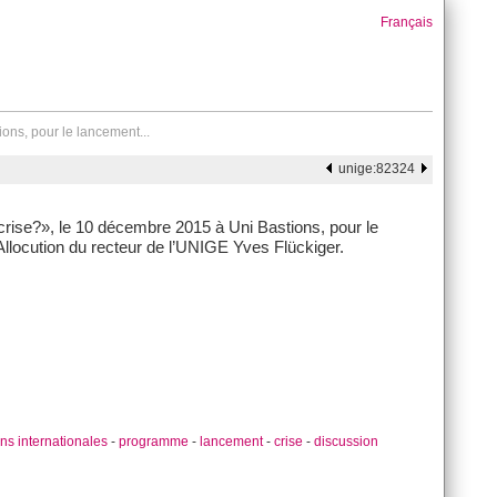
Français
ons, pour le lancement...
unige:82324
rise?», le 10 décembre 2015 à Uni Bastions, pour le
ocution du recteur de l’UNIGE Yves Flückiger.
ons internationales
-
programme
-
lancement
-
crise
-
discussion