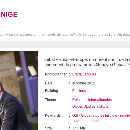
UNIGE
at «Russie-Europe: comment sortir de la crise?», le 10 décembre 2015 à Uni Basti
Débat «Russie-Europe: comment sortir de la c
lancement du programme «Geneva Global». All
Photographer
:
Erard, Jacques
Date
:
automne 2015
Building
:
Bastions
Theme
:
Relations internationales
Global Studies Institute
Keywords
:
GSI
-
Global Studies Institute
-
relati
-
europe
-
recteur
Size
:
17.2 Mb