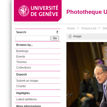
Phototheque 
Home
Pictures list
Déb
Search
Image
Browse by...
Buildings
Events
Themes
Collections
Deposit
Submit an image
Charter
Highlights
Latest additions
More informations