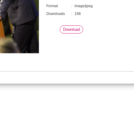
Format
:
image/jpeg
Downloads
:
198
Download