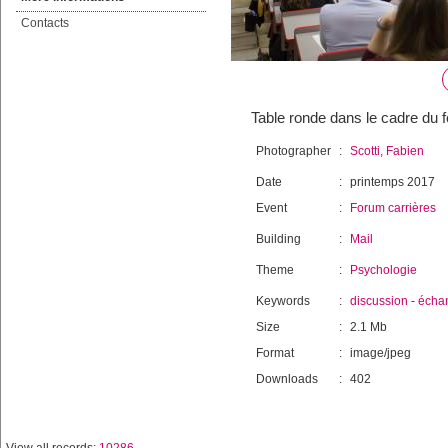
Contacts
Table ronde dans le cadre du 
Photographer
:
Scotti, Fabien
Date
:
printemps 2017
Event
:
Forum carrières
Building
:
Mail
Theme
:
Psychologie
Keywords
:
discussion
-
écha
Size
:
2.1 Mb
Format
:
image/jpeg
Downloads
:
402