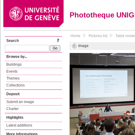
Phototheque UNI
Home
Pictures list
Table ronde
Search
Image
Browse by...
Buildings
Events
Themes
Collections
Deposit
Submit an image
Charter
Highlights
Latest additions
More informations