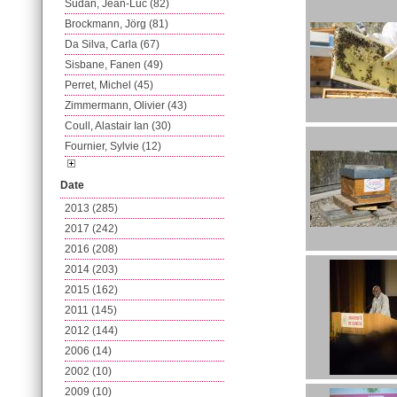
Sudan, Jean-Luc (82)
Brockmann, Jörg (81)
Da Silva, Carla (67)
Sisbane, Fanen (49)
Perret, Michel (45)
Zimmermann, Olivier (43)
Coull, Alastair Ian (30)
Fournier, Sylvie (12)
Date
2013 (285)
2017 (242)
2016 (208)
2014 (203)
2015 (162)
2011 (145)
2012 (144)
2006 (14)
2002 (10)
2009 (10)