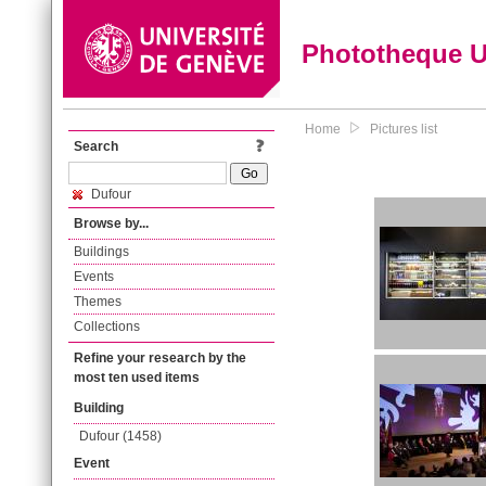
Phototheque 
Home
Pictures list
Search
Dufour
Browse by...
Buildings
Events
Themes
Collections
Refine your research by the
most ten used items
Building
Dufour (1458)
Event