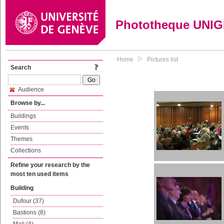
Phototheque UNI
Home
Pictures list
Search
Audience
Browse by...
Buildings
Events
Themes
Collections
Refine your research by the
most ten used items
Building
Dufour (37)
Bastions (8)