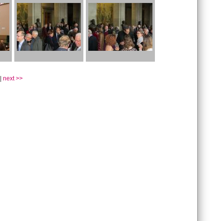
|
next >>