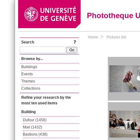
Phototheque 
Home
Pictures list
Search
Browse by...
Buildings
Events
Themes
Collections
Refine your research by the
most ten used items
Building
Dufour (1458)
Mail (1432)
Bastions (438)