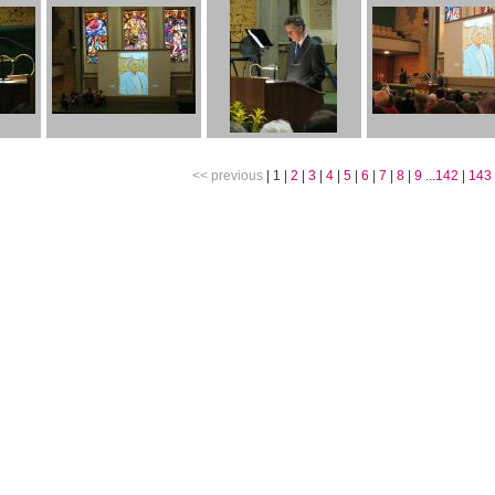
<< previous
|
1
|
2
|
3
|
4
|
5
|
6
|
7
|
8
|
9
...
142
|
143