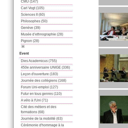
CMU (147)
Carl Vogt (105)
Sciences II (60)
Philosophes (50)
Genève (39)
Musée d’ethnographie (28)
Pignon (28)
Event
Dies Academicus (755)
450e anniversaire UNIGE (336)
Leçon d'ouverture (183)
Journée des collégiens (168)
Forum Uni-emploi (127)
Futur en tous genres (110)
A vélo à l'Uni (71)
Cité des métiers et des
formations (68)
Journée de la mobilité (63)
Cérémonie d'hommage à la