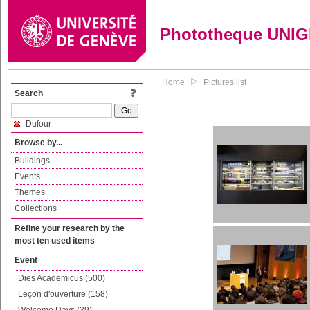
Phototheque UNI
Home
Pictures list
Search
Dufour
Browse by...
Buildings
Events
Themes
Collections
Refine your research by the
most ten used items
Event
Dies Academicus (500)
Leçon d'ouverture (158)