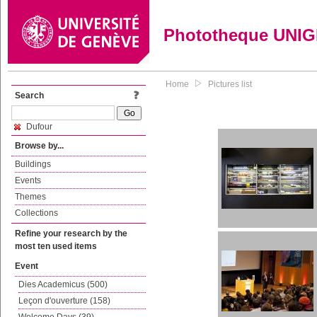
Phototheque UNI
Home
Pictures list
Search
Dufour
Browse by...
Buildings
Events
Themes
Collections
Refine your research by the
most ten used items
Event
Dies Academicus (500)
Leçon d'ouverture (158)